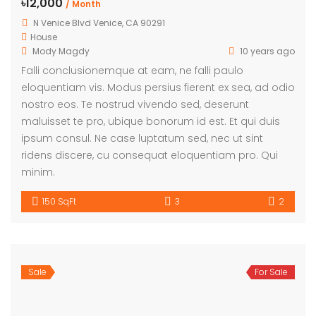
৳12,000
/ Month
N Venice Blvd Venice, CA 90291
House
Mody Magdy
10 years ago
Falli conclusionemque at eam, ne falli paulo
eloquentiam vis. Modus persius fierent ex sea, ad odio
nostro eos. Te nostrud vivendo sed, deserunt
maluisset te pro, ubique bonorum id est. Et qui duis
ipsum consul. Ne case luptatum sed, nec ut sint
ridens discere, cu consequat eloquentiam pro. Qui
minim.
150 SqFt
3
2
Sale
For Sale