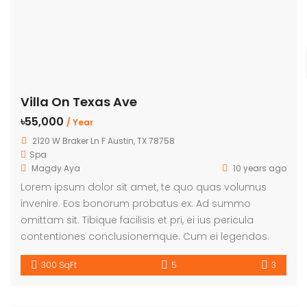
Villa On Texas Ave
৳55,000
/ Year
2120 W Braker Ln F Austin, TX 78758
Spa
Magdy Aya
10 years ago
Lorem ipsum dolor sit amet, te quo quas volumus
invenire. Eos bonorum probatus ex. Ad summo
omittam sit. Tibique facilisis et pri, ei ius pericula
contentiones conclusionemque. Cum ei legendos.
300 SqFt
5
3