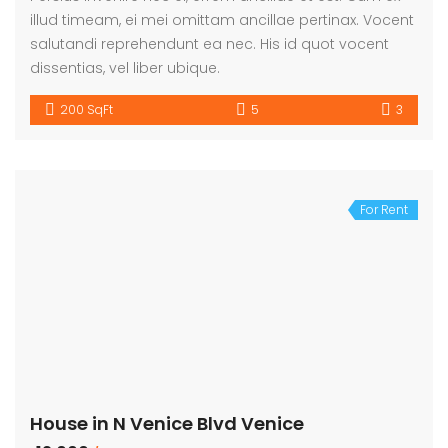
illud timeam, ei mei omittam ancillae pertinax. Vocent
salutandi reprehendunt ea nec. His id quot vocent
dissentias, vel liber ubique.
200 SqFt
5
3
For Rent
House in N Venice Blvd Venice