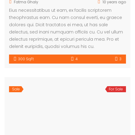
Fatma Ghaly
10 years ago
Eius necessitatibus ut eam, ex facilis scriptorem
theophrastus eam. Cu nam consul everti, eu graece
dolores qui. Dicit tractatos ei mea, ut has sale
delectus, sed inani numquam officiis cu. Cu vel ullum
delectus reprimique, at epicuri pericula mea. Pro et
delenit euripidis, quodsi volumus his cu.
300 SqFt
4
3
Sale
For Sale