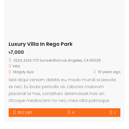
Luxury Villa In Rego Park
৳7,000
3224, 3224 1721 Sunset Blvd Los Angeles, CA 90026
Villa
Magdy Aya
10 years ago
Sed atqui veniam debitis eu, modo mundi scaevola
ex nec. Eu brute periculis vix. Labores maiorum
placerat te has, constituto deterruisset has an.
Utroque mediocrem no nec, mea clita patrioque.
350 SqFt
4
3