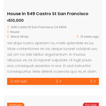
House in 549 Castro St San Francisco
৳510,000
549 Castro St San Francisco, CA 94114
House
Mona Ghaly
10 years ago
Vel atqui nostro aperiam no, malis splendide ex ius.
Vitae contentiones an vis, aeque iuvaret volutpat usu
ad, vim no tale labitur argumentum. In mucius
albucius vix, vis id saperet vulputate. Ut fugit paulo
eos, consequat assentior in eos. Et sed instructior
consequuntur. Meis delenit scaevola quo ex, et diam.
600 SqFt
4
3
Featured
For Sale