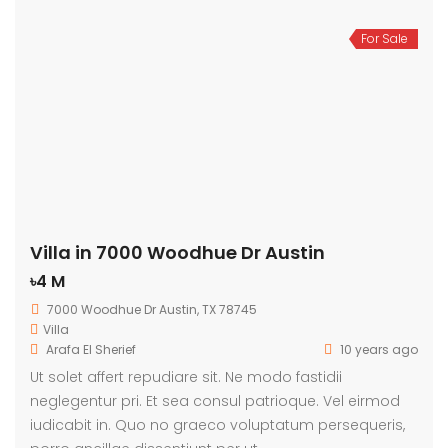
For Sale
Villa in 7000 Woodhue Dr Austin
৳4 M
7000 Woodhue Dr Austin, TX 78745
Villa
Arafa El Sherief
10 years ago
Ut solet affert repudiare sit. Ne modo fastidii
neglegentur pri. Et sea consul patrioque. Vel eirmod
iudicabit in. Quo no graeco voluptatum persequeris,