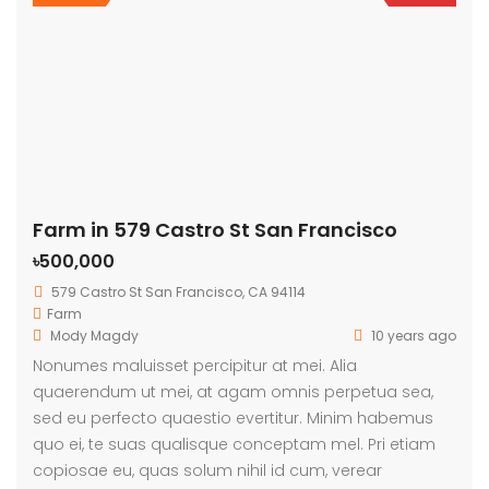
Farm in 579 Castro St San Francisco
৳500,000
579 Castro St San Francisco, CA 94114
Farm
Mody Magdy
10 years ago
Nonumes maluisset percipitur at mei. Alia
quaerendum ut mei, at agam omnis perpetua sea,
sed eu perfecto quaestio evertitur. Minim habemus
quo ei, te suas qualisque conceptam mel. Pri etiam
copiosae eu, quas solum nihil id cum, verear