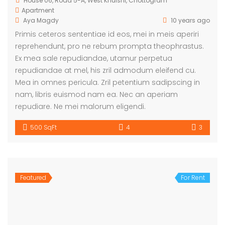
House 06, Road 5-A, West Khulshi, Chottogram
Apartment
Aya Magdy
10 years ago
Primis ceteros sententiae id eos, mei in meis aperiri
reprehendunt, pro ne rebum prompta theophrastus.
Ex mea sale repudiandae, utamur perpetua
repudiandae at mel, his zril admodum eleifend cu.
Mea in omnes pericula. Zril petentium sadipscing in
nam, libris euismod nam ea. Nec an aperiam
repudiare. Ne mei malorum eligendi.
500 SqFt
4
3
Featured
For Rent