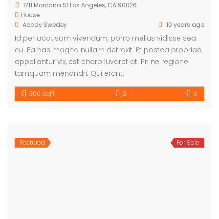
1711 Montana St Los Angeles, CA 90026
House
Abody Swedey
10 years ago
Id per accusam vivendum, porro melius vidisse sea
eu. Ea has magna nullam detraxit. Et postea propriae
appellantur vix, est choro iuvaret at. Pri ne regione
tamquam menandri. Qui erant.
300 SqFt
3
3
Featured
For Sale