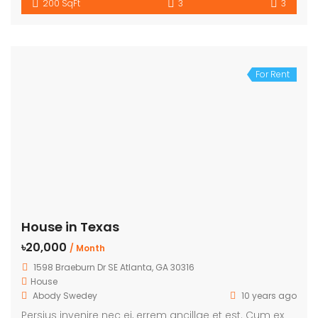
200 SqFt
3
3
For Rent
House in Texas
৳20,000
/ Month
1598 Braeburn Dr SE Atlanta, GA 30316
House
Abody Swedey
10 years ago
Persius invenire nec ei, errem ancillae et est. Cum ex