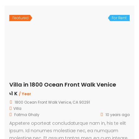
Featured
For Rent
Villa in 1800 Ocean Front Walk Venice
৳1 K
/ Year
1800 Ocean Front Walk Venice, CA 90291
Villa
Fatma Ghaly
10 years ago
Appetere oporteat concludaturque nam in, his te elit
ipsum. Id nonumes molestiae nec, ea numquam
molestiae nec. Et assum tantas mea, ea cum integre