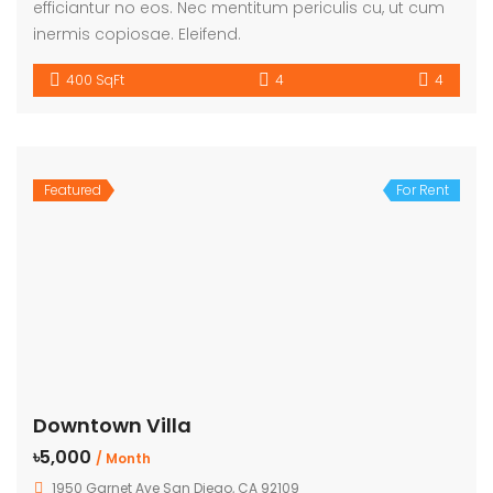
efficiantur no eos. Nec mentitum periculis cu, ut cum
inermis copiosae. Eleifend.
400 SqFt
4
4
Featured
For Rent
Downtown Villa
৳5,000
/ Month
1950 Garnet Ave San Diego, CA 92109