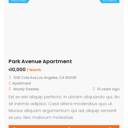
Hot Offer
For Rent
Park Avenue Apartment
৳10,000
/ Month
1016 Cole Ave Los Angeles, CA 90038
Apartment
Abody Swedey
10 years ago
Est ex wisi aliquip perfecto. In utinam aliquando qui. An
sit inermis adipisci. Case altera moderatius quo ut.
Mucius aliquam argumentum qui ad, aliquip senserit
ex usu. Nec malorum molestiae.