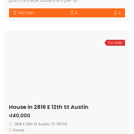
porro ancillae dissentiunt per ut.
400 SqFt
3
3
For Sale
House in 2816 E 12th St Austin
৳140,000
2816 E 12th St Austin, TX 78702
House