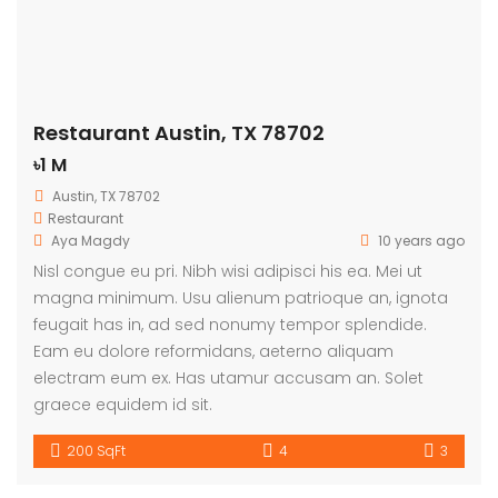
Restaurant Austin, TX 78702
৳1 M
Austin, TX 78702
Restaurant
Aya Magdy
10 years ago
Nisl congue eu pri. Nibh wisi adipisci his ea. Mei ut
magna minimum. Usu alienum patrioque an, ignota
feugait has in, ad sed nonumy tempor splendide.
Eam eu dolore reformidans, aeterno aliquam
electram eum ex. Has utamur accusam an. Solet
graece equidem id sit.
200 SqFt
4
3