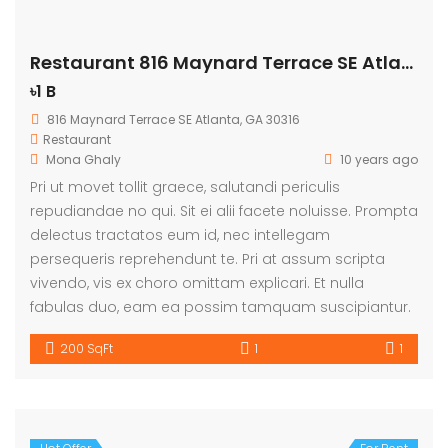
Restaurant 816 Maynard Terrace SE Atlanta
৳1 B
816 Maynard Terrace SE Atlanta, GA 30316
Restaurant
Mona Ghaly
10 years ago
Pri ut movet tollit graece, salutandi periculis
repudiandae no qui. Sit ei alii facete noluisse. Prompta
delectus tractatos eum id, nec intellegam
persequeris reprehendunt te. Pri at assum scripta
vivendo, vis ex choro omittam explicari. Et nulla
fabulas duo, eam ea possim tamquam suscipiantur.
200 SqFt
1
1