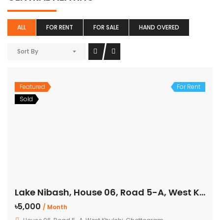
ALL
FOR RENT
FOR SALE
HAND OVERED
Sort By
Featured
For Rent
Sold
Lake Nibash, House 06, Road 5-A, West Khulshi, Chottogram
৳5,000
/ Month