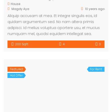
House
Magdy Aya
10 years ago
Aliquip accusam at mea. Et integre singulis eos, id
quidam argumentum sed. No nam altera primis
adipisci. Id melius voluptua oportere usu, et mucius
numquam mel, quodsi equidem intellegat sea.
200 SqFt
4
3
Featured
For Rent
Hot Offer