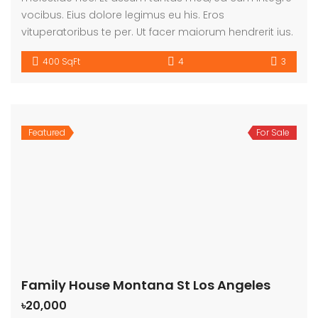
vocibus. Eius dolore legimus eu his. Eros
vituperatoribus te per. Ut facer maiorum hendrerit ius.
400 SqFt
4
3
Featured
For Sale
Family House Montana St Los Angeles
৳20,000