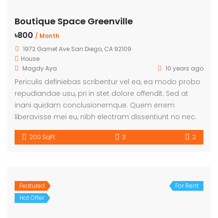
Boutique Space Greenville
৳800
/ Month
1972 Garnet Ave San Diego, CA 92109
House
Magdy Aya
10 years ago
Periculis definiebas scribentur vel ea, ea modo probo
repudiandae usu, pri in stet dolore offendit. Sed at
inani quidam conclusionemque. Quem errem
liberavisse mei eu, nibh electram dissentiunt no nec.
200 SqFt
3
2
Featured
For Rent
Hot Offer