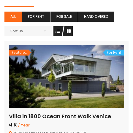
ALL
FOR RENT
FOR SALE
HAND OVERED
Sort By
Featured
For Rent
Villa in 1800 Ocean Front Walk Venice
৳1 K
/ Year