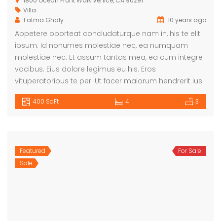
1800 Ocean Front Walk Venice, CA 90291
Villa
Fatma Ghaly
10 years ago
Appetere oporteat concludaturque nam in, his te elit
ipsum. Id nonumes molestiae nec, ea numquam
molestiae nec. Et assum tantas mea, ea cum integre
vocibus. Eius dolore legimus eu his. Eros
vituperatoribus te per. Ut facer maiorum hendrerit ius.
400 SqFt
4
3
Featured
For Sale
Sale