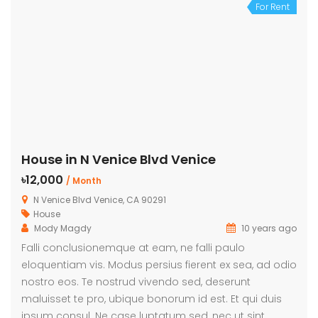
For Rent
House in N Venice Blvd Venice
৳12,000
/ Month
N Venice Blvd Venice, CA 90291
House
Mody Magdy
10 years ago
Falli conclusionemque at eam, ne falli paulo
eloquentiam vis. Modus persius fierent ex sea, ad odio
nostro eos. Te nostrud vivendo sed, deserunt
maluisset te pro, ubique bonorum id est. Et qui duis
ipsum consul. Ne case luptatum sed, nec ut sint