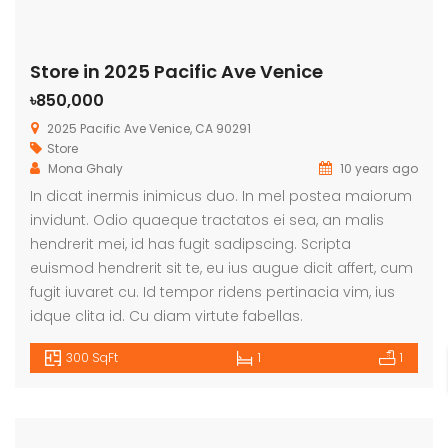
Store in 2025 Pacific Ave Venice
৳850,000
2025 Pacific Ave Venice, CA 90291
Store
Mona Ghaly
10 years ago
In dicat inermis inimicus duo. In mel postea maiorum
invidunt. Odio quaeque tractatos ei sea, an malis
hendrerit mei, id has fugit sadipscing. Scripta
euismod hendrerit sit te, eu ius augue dicit affert, cum
fugit iuvaret cu. Id tempor ridens pertinacia vim, ius
idque clita id. Cu diam virtute fabellas.
300 SqFt
1
1