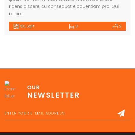
ridens discere, cu consequat eloquentiam pro. Qui
minim.
150 SqFt
3
2
OUR
NEWSLETTER